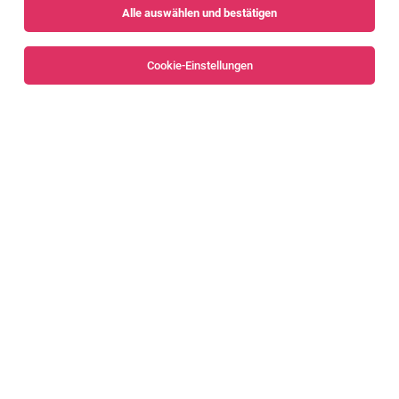
Alle auswählen und bestätigen
Alle Filter
Dornbirn
Cookie-Einstellungen
Die Stellenanzeige
Kindergartenpädagogik (50% - 100%)
in
Dornbirn
bei STADT DORNBIRN ist leider nicht mehr
verfügbar oder wurde neu ausgeschrieben.
Zum Firmenprofil
TOP-JOB
Serviceleiter:in 100%
Dornbirn
04.08.2026
Vollzeit
Rudi Lins Gesellschaft m.b.H. & Co KG