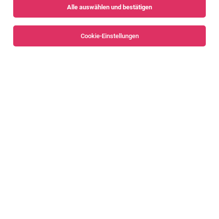
Alle auswählen und bestätigen
Cookie-Einstellungen
Product Manager Huber (m/w/d)
Mäder
06.08.2026
Vollzeit
Huber Holding AG
Mäder
LKW-Fahrer*in