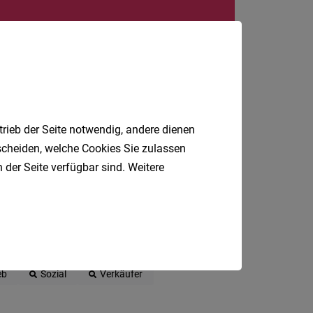
24
Stunden
trieb der Seite notwendig, andere dienen
tscheiden, welche Cookies Sie zulassen
 der Seite verfügbar sind. Weitere
Reinigungskraft
Kundenberater
eb
Sozial
Verkäufer