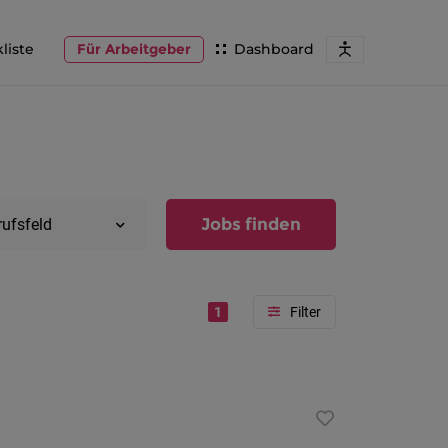
liste
Für Arbeitgeber
Dashboard
Jobs finden
rufsfeld
1
Region
Vorarlber
Österreic