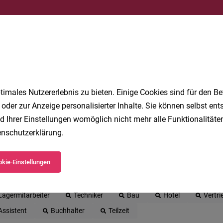
Jetzt anlegen
imales Nutzererlebnis zu bieten. Einige Cookies sind für den Be
 oder zur Anzeige personalisierter Inhalte. Sie können selbst en
d Ihrer Einstellungen womöglich nicht mehr alle Funktionalitäten
nschutzerklärung
.
 beliebtesten Jobs in Vorarlberg
kie-Einstellungen
Gesundheit
Produktionsmitarbeiter
Kinderbetreuung
Lagermitarbeiter
Techniker
Bau
Hotel
Vertri
Assistent
Buchhalter
Teilzeit