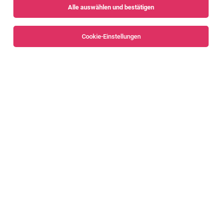
Alle auswählen und bestätigen
Sortieren
30 Jobs
Cookie-Einstellungen
Alle Filter
Feldkirch
HR-Assistenz (w/m/d)
Feldkirch
04.08.2026
Vollzeit | Teilzeit
Bachmann electronic GmbH