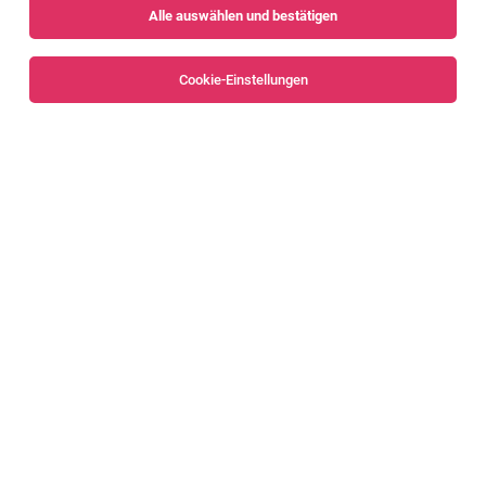
Alle auswählen und bestätigen
Alle Filter
Feldkirch
Cookie-Einstellungen
Lehre Textiltechnologie (m/w/d)
Mäder
06.08.2026
Lehrstelle
Huber Holding AG
Du hast ein gutes Fingerspitzengefühl, arbeitest gerne mit
hochwertigen Stoffen und interessierst dich für Technik?