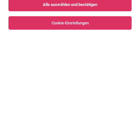
Alle auswählen und bestätigen
Sortieren
30 Jobs
Cookie-Einstellungen
Alle Filter
Feldkirch
Service Specialist / Servicetechniker im IT
Bereich (m/w/d)
Koblach
04.08.2026
Vollzeit
Target Distribution GmbH
Deine Aufgaben: