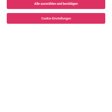
Alle auswählen und bestätigen
Alle Filter
Feldkirch
Cookie-Einstellungen
Strategischer Einkäufer (m/w/d)
Mäder
04.08.2026
Vollzeit
Amann Girrbach AG
IT Application Manager (m/w/d)
Mäder
02.08.2026
Vollzeit