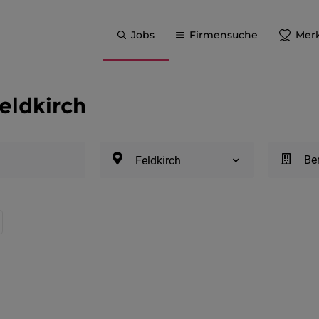
Jobs
Firmensuche
Merk
eldkirch
Be
Feldkirch