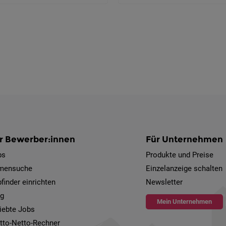
r Bewerber:innen
Für Unternehmen
bs
Produkte und Preise
rmensuche
Einzelanzeige schalten
finder einrichten
Newsletter
og
Mein Unternehmen
iebte Jobs
tto-Netto-Rechner