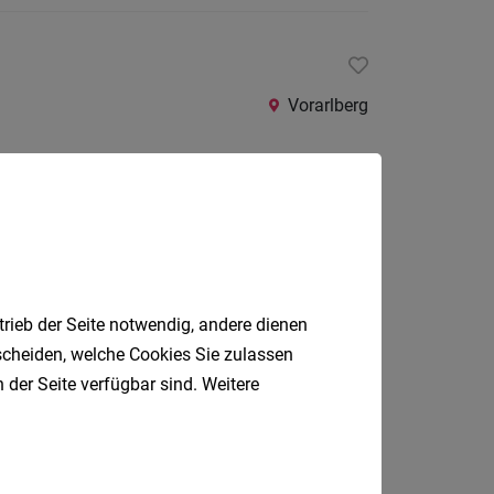
Vorarlberg
026
Bregenz/Dornbirn/Feldkirch/Bludenz
trieb der Seite notwendig, andere dienen
tscheiden, welche Cookies Sie zulassen
 der Seite verfügbar sind. Weitere
Nüziders