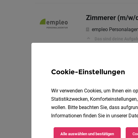
Zimmerer (m/w/
empleo Personalagen
Das sind deine Aufga
Revier- und Ala
Cookie-Einstellungen
ÖWD Österreichische
Mein Tätigkeitsfeld:
Wir verwenden Cookies, um Ihnen ein opt
Statistikzwecken, Komforteinstellungen,
wollen. Bitte beachten Sie, dass aufgrun
Stv. Schichtleite
Informationen finden Sie in unserer
Date
RAUCH Fruchtsäfte 
Alle auswählen und bestätigen
Coo