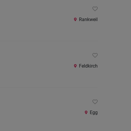
24
Stunden
Rankweil
Feldkirch
Egg