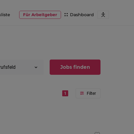
liste
Für Arbeitgeber
Dashboard
Jobs finden
rufsfeld
1
Region
Vorarlber
Österreic