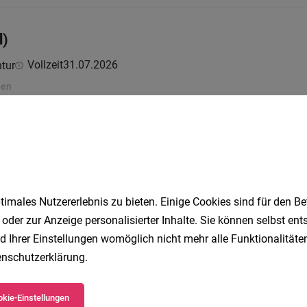
d)
Vollzeit
31.07.2026
tur
ben
rmfahrer - TAG/NACHT (w/m/d)
Vollzeit | Teilzeit
03.08.2
r Wachdienst security GmbH & Co KG
imales Nutzererlebnis zu bieten. Einige Cookies sind für den Be
 oder zur Anzeige personalisierter Inhalte. Sie können selbst en
d Ihrer Einstellungen womöglich nicht mehr alle Funktionalitäten
r Produktion (m/w/d)
nschutzerklärung
.
Vollzeit
04.08.2026
GmbH & Co OG
kie-Einstellungen