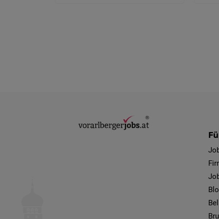
Fü
Jo
Fi
Job
Bl
Bel
Bru