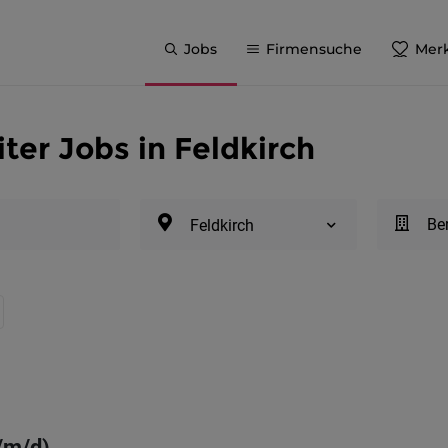
Jobs
Firmensuche
Merk
ter Jobs in Feldkirch
Be
Feldkirch
/m/d)