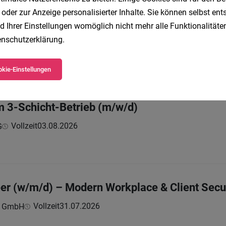
 oder zur Anzeige personalisierter Inhalte. Sie können selbst en
d Ihrer Einstellungen womöglich nicht mehr alle Funktionalitäten
nschutzerklärung
.
Vollzeit
31.07.2026
GmbH
kie-Einstellungen
im 3-Schicht-Betrieb (m/w/d)
Vollzeit
03.08.2026
G
er (w/m/d) – Modern Workplace & Client Secu
Vollzeit
31.07.2026
c GmbH