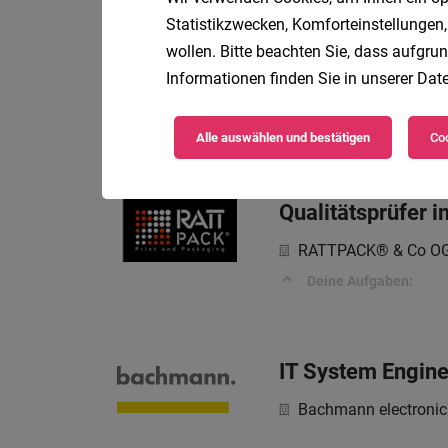
Statistikzwecken, Komforteinstellungen,
Konditor*in
wollen. Bitte beachten Sie, dass aufgrun
Informationen finden Sie in unserer
Date
Sutterlüty Handels 
Das erwartet dich
Alle auswählen und bestätigen
Coo
Qualitätsprüfer 
RATTPACK® & Co O
Deine Aufgaben:
IT System Engine
Bachmann electroni