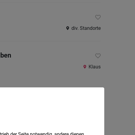
div. Standorte
aben
Klaus
Mäder
trieb der Seite notwendig, andere dienen