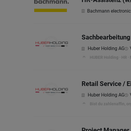
Bachmann electroni
Sachbearbeitung 
Huber Holding AG
HUBER Holding · HR ·
Retail Service / 
Huber Holding AG
Bist du zahlenaffin, o
Project Manager 