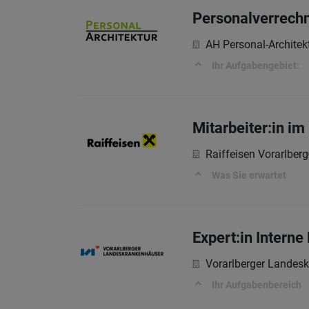
Personalverrech
AH Personal-Archite
Ihr Aufgabengebiet:
Mitarbeiter:in i
Raiffeisen Vorarlberg
Was Sie erwartet
Expert:in Interne
Vorarlberger Landes
Ihr Aufgabenbereich