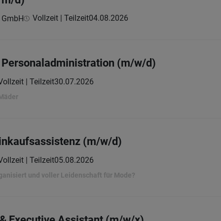
Vollzeit | Teilzeit
04.08.2026
c GmbH
Personaladministration (m/w/d)
Vollzeit | Teilzeit
30.07.2026
 Mäder
Einkaufsassistenz (m/w/d)
Vollzeit | Teilzeit
05.08.2026
rganisiert und voller Leidenschaft für Mode?
& Executive Assistant (m/w/x)