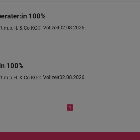
erater:in 100%
Vollzeit
02.08.2026
ft m.b.H. & Co KG
:in 100%
Vollzeit
02.08.2026
ft m.b.H. & Co KG
1