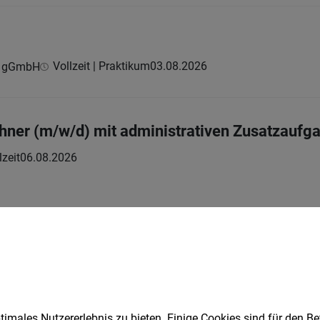
Vollzeit | Praktikum
03.08.2026
rg gGmbH
hner (m/w/d) mit administrativen Zusatzaufg
lzeit
06.08.2026
ustomer Service
Vollzeit
05.08.2026
er Service B2B · Mäder · Hybrid
imales Nutzererlebnis zu bieten. Einige Cookies sind für den Be