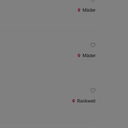
24
Stunden
Mäder
Mäder
Rankweil