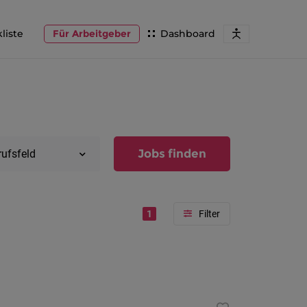
liste
Für Arbeitgeber
Dashboard
Jobs finden
rufsfeld
1
Region
Vorarlber
Österreic