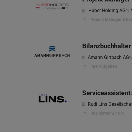
Huber Holding AG
Project Manager & Exe
Bilanzbuchhalter 
Amann Girrbach AG
Ihre Aufgaben
Serviceassistent
Rudi Lins Gesellscha
Das bieten wir Dir: