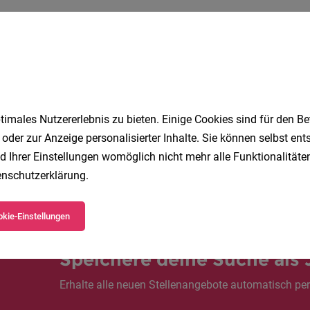
Vollzeit 
en der Barmherzigen Schwestern Zams Betriebs GmbH
imales Nutzererlebnis zu bieten. Einige Cookies sind für den Be
 oder zur Anzeige personalisierter Inhalte. Sie können selbst en
d Ihrer Einstellungen womöglich nicht mehr alle Funktionalitäten
1
nschutzerklärung
.
kie-Einstellungen
Speichere deine Suche als 
Erhalte alle neuen Stellenangebote automatisch per