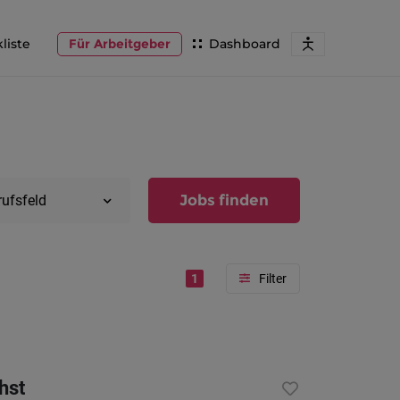
liste
Für Arbeitgeber
Dashboard
Jobs finden
rufsfeld
1
Region
Vorarlber
hst
Österreic