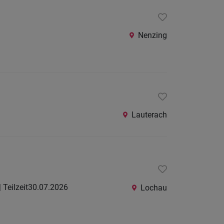
24
Stunden
Nenzing
Lauterach
| Teilzeit
30.07.2026
Lochau