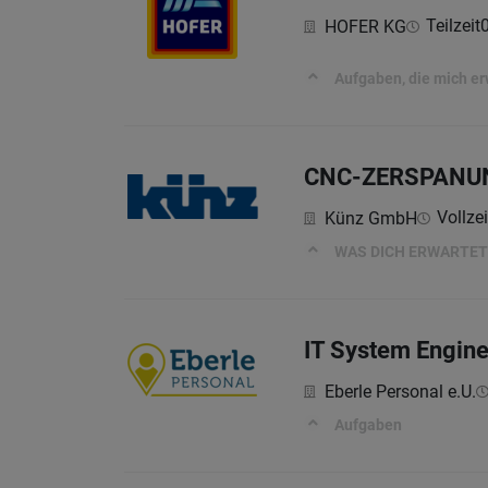
Teilzeit
HOFER KG
Aufgaben, die mich e
CNC-ZERSPANUN
Vollzei
Künz GmbH
WAS DICH ERWARTET
IT System Enginee
Eberle Personal e.U.
Aufgaben