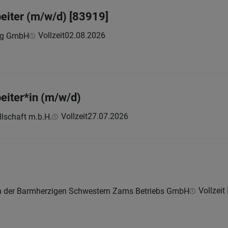
beiter (m/w/d) [83919]
Vollzeit
02.08.2026
ing GmbH
eiter*in (m/w/d)
Vollzeit
27.07.2026
lschaft m.b.H.
Vollzeit 
en der Barmherzigen Schwestern Zams Betriebs GmbH