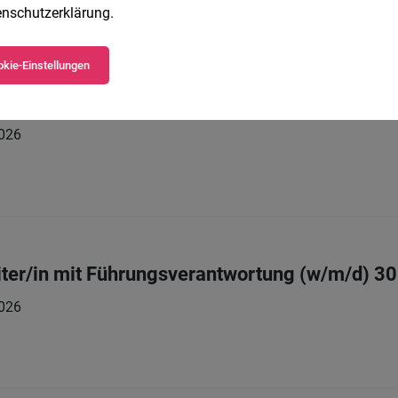
nschutzerklärung
.
kie-Einstellungen
ter/in mit Führungsverantwortung (w/m/d) 2
026
ter/in mit Führungsverantwortung (w/m/d) 3
026