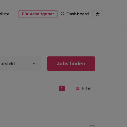
liste
Für Arbeitgeber
Dashboard
Jobs finden
rufsfeld
1
Region
Vorarlber
Österreic