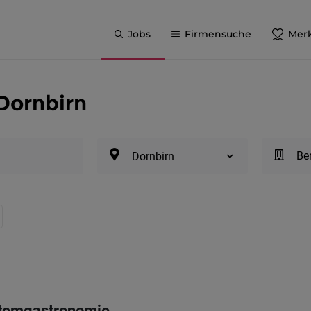
Jobs
Firmensuche
Merk
 Dornbirn
Be
Dornbirn
stemgastronomie