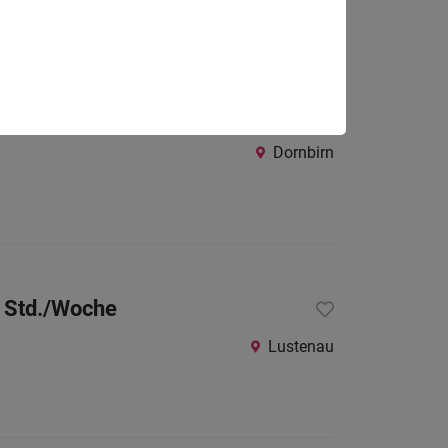
0-30 Std./Woche
Dornbirn
0 Std./Woche
Lustenau