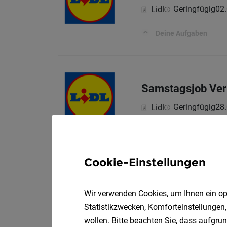
Geringfügig
02
Lidl
Deine Aufgaben
Samstagsjob Ver
Geringfügig
28
Lidl
Deine Aufgaben
Cookie-Einstellungen
Stellvertretende
Wir verwenden Cookies, um Ihnen ein opt
Teilzeit
05.08.2
Lidl
Statistikzwecken, Komforteinstellungen,
wollen. Bitte beachten Sie, dass aufgrun