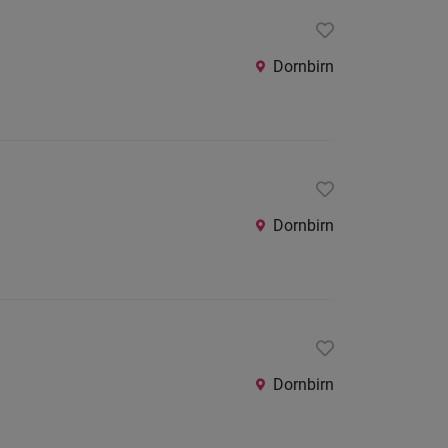
24
Stunden
Dornbirn
Dornbirn
Dornbirn