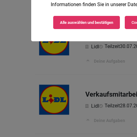
Deine Aufgaben
Informationen finden Sie in unserer
Date
Alle auswählen und bestätigen
Coo
Verkaufsmitarbei
Teilzeit
30.07.2
Lidl
Deine Aufgaben
Verkaufsmitarbei
Teilzeit
28.07.2
Lidl
Deine Aufgaben