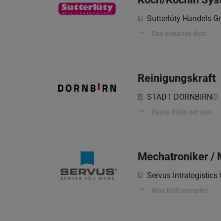
Sutterlüty Handels 
Das erwartet dich
Reinigungskraft
STADT DORNBIRN
Deine Rolle bei uns
Mechatroniker /
Servus Intralogistic
Was Dich erwartet