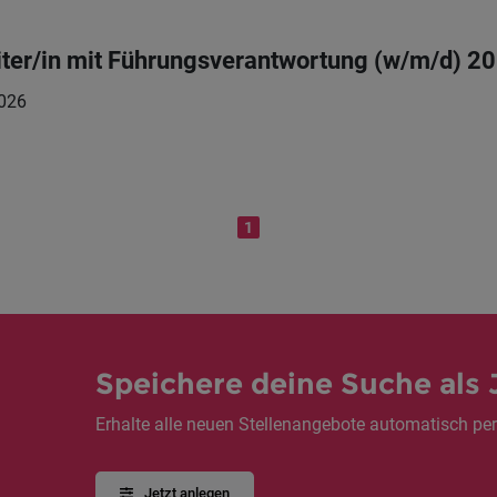
ter/in mit Führungsverantwortung (w/m/d) 2
026
1
Speichere deine Suche als 
Erhalte alle neuen Stellenangebote automatisch per
Jetzt anlegen