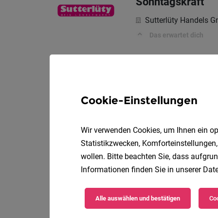
Sonntagskraft
Sutterlüty Handels 
Das erwartet dich
Mitarbeiter*in S
Sutterlüty Handels 
Cookie-Einstellungen
Das erwartet dich
Wir verwenden Cookies, um Ihnen ein opt
Statistikzwecken, Komforteinstellungen,
Abteilungsleitun
wollen. Bitte beachten Sie, dass aufgrun
Informationen finden Sie in unserer
Date
Sutterlüty Handels 
Alle auswählen und bestätigen
Coo