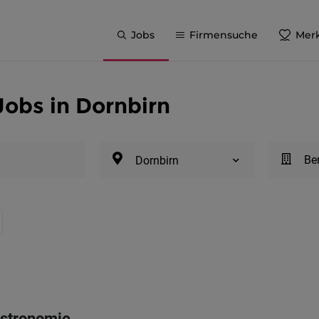
Jobs
Firmensuche
Merk
Jobs in Dornbirn
Be
Dornbirn
astronomie