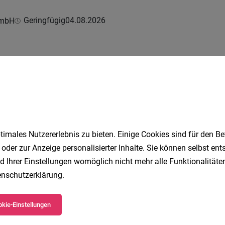
Geringfügig
04.08.2026
GmbH
ortiment/Regalbetreuung
Teilzeit
03.08.2026
GmbH
imales Nutzererlebnis zu bieten. Einige Cookies sind für den Be
 oder zur Anzeige personalisierter Inhalte. Sie können selbst en
g Frischetheke
d Ihrer Einstellungen womöglich nicht mehr alle Funktionalitäten
nschutzerklärung
.
Vollzeit
02.08.2026
GmbH
kie-Einstellungen
1