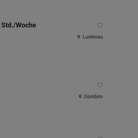
24
Stunden
0 Std./Woche
Lustenau
Dornbirn