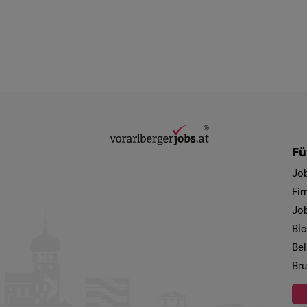
Fü
Jo
Fi
Job
Bl
Bel
Bru