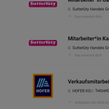
Sutterlüty Handels 
Das erwartet dich
Mitarbeiter*in K
Sutterlüty Handels 
Das erwartet dich
Verkaufsmitarbei
Teilzeit
HOFER KG
Aufgaben, die mich e