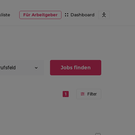
liste
Für Arbeitgeber
Dashboard
Jobs finden
rufsfeld
1
Region
Vorarlber
Österreic