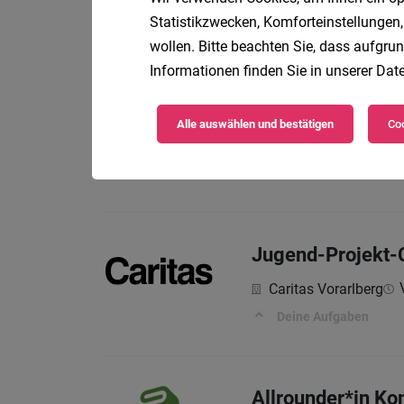
Vo
Zumtobel Group
Statistikzwecken, Komforteinstellungen,
Die Position im Ram
wollen. Bitte beachten Sie, dass aufgrun
Informationen finden Sie in unserer
Date
Backoffice und/od
Alle auswählen und bestätigen
Coo
Teilze
Secret Room
🕵️‍♀️ Was du bei uns ma
Jugend-Projekt-
Caritas Vorarlberg
Deine Aufgaben
Allrounder*in K