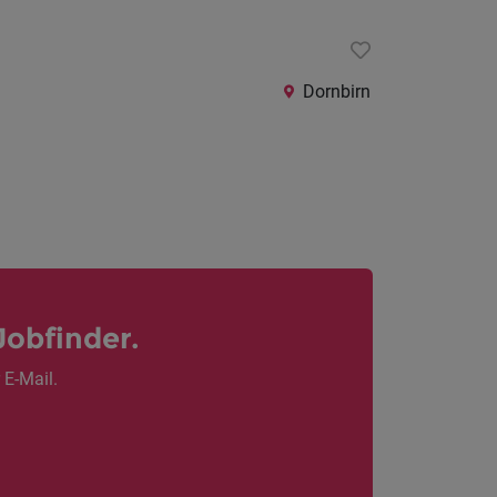
Dornbirn
Jobfinder.
 E-Mail.