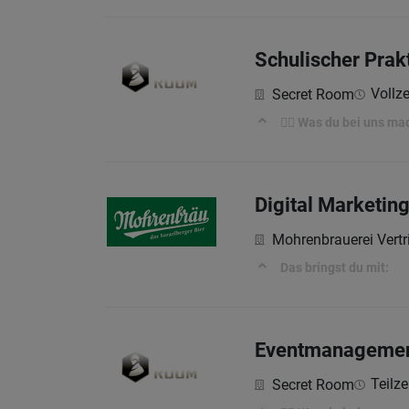
Schulischer Prakt
Vollze
Secret Room
🕵️‍♀️ Was du bei uns ma
Digital Marketi
Mohrenbrauerei Vert
Das bringst du mit:
Eventmanagement 
Teilze
Secret Room