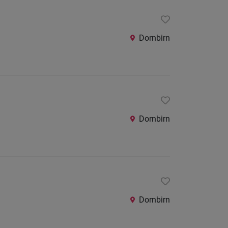
24
Stunden
Dornbirn
Dornbirn
Dornbirn