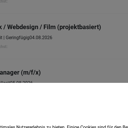
chst:
 / Webdesign / Film (projektbasiert)
it | Geringfügig
04.08.2026
chst:
anager (m/f/x)
llzeit
05.08.2026
penLICHT
y & Event Support (m,w,d), 100%, 6 Monate
imales Nutzererlebnis zu bieten. Einige Cookies sind für den Be