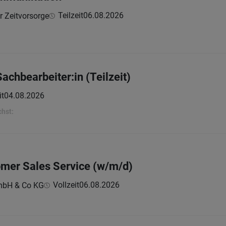
Teilzeit
06.08.2026
ür Zeitvorsorge
chbearbeiter:in (Teilzeit)
it
04.08.2026
chst:
omer Sales Service (w/m/d)
Vollzeit
06.08.2026
GmbH & Co KG