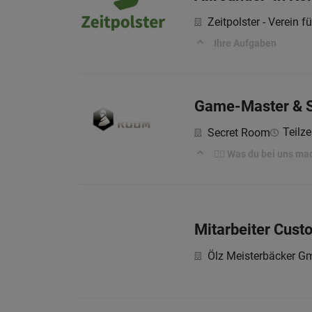
Zeitpolster - Verein f
Ihre Aufgaben
Game-Master & Sa
Teilze
Secret Room
🕵️‍♀️ Was du bei uns ma
Mitarbeiter Cust
Ölz Meisterbäcker 