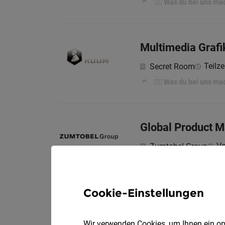
🕵️‍♀️ Was du bei uns ma
Multimedia Grafik
Teilze
Secret Room
🕵️‍♀️ Was du bei uns ma
Global Product M
Vo
Zumtobel Group
Die Position im Ram
Cookie-Einstellungen
Intern Hospitalit
Wir verwenden Cookies, um Ihnen ein opt