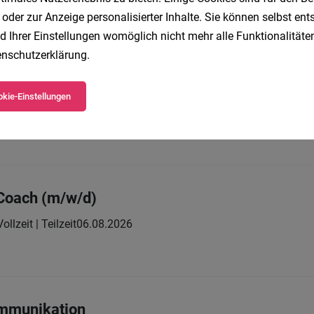
llzeit | befristet | Praktikum
01.08.2026
 oder zur Anzeige personalisierter Inhalte. Sie können selbst en
penLICHT
d Ihrer Einstellungen womöglich nicht mehr alle Funktionalitäten
nschutzerklärung
.
er Buchhaltung (geringfügig od. Teilzeit)
kie-Einstellungen
it | Geringfügig
04.08.2026
chst:
Coach (m/w/d)
Vollzeit | Teilzeit
06.08.2026
ommunikation