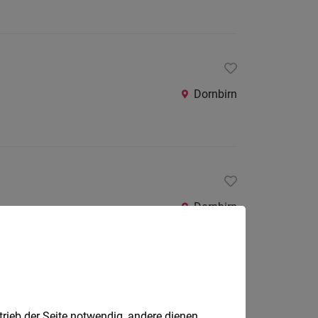
Dornbirn
Dornbirn
trieb der Seite notwendig, andere dienen