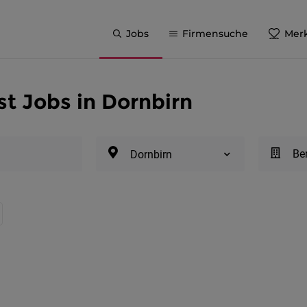
Jobs
Firmensuche
Merk
st Jobs in Dornbirn
Be
Dornbirn