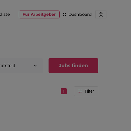
liste
Für Arbeitgeber
Dashboard
Jobs finden
rufsfeld
1
Region
Vorarlber
Österreic