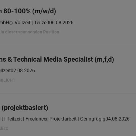
in 80-100% (m/w/d)
GmbH
Vollzeit | Teilzeit
06.08.2026
in dieser spannenden Position
s & Technical Media Specialist (m,f,d)
llzeit
02.08.2026
penLICHT
(projektbasiert)
it | Teilzeit | Freelancer, Projektarbeit | Geringfügig
04.08.2026
chst: