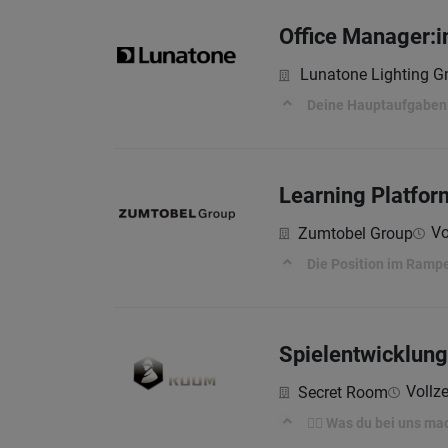
Office Manager:
Lunatone Lighting 
Deine Hauptaufgaben 
Learning Platform
Vo
Zumtobel Group
Die Position im Ram
Spielentwicklung 
Vollze
Secret Room
🕵️‍♀️ Was du bei uns ma