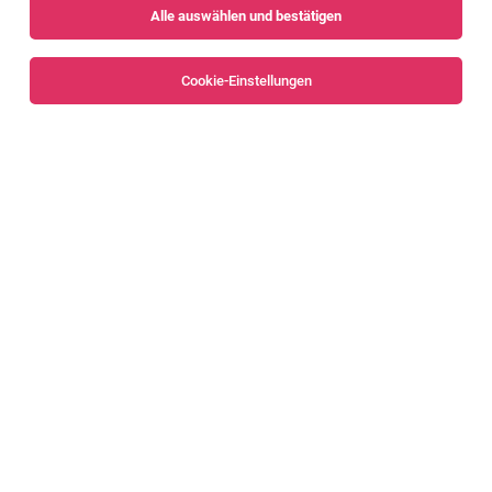
Alle auswählen und bestätigen
Sortieren
30 Jobs
Cookie-Einstellungen
Alle Filter
Dornbirn
Versanddisponent (m/w/d)
Dornbirn
06.08.2026
Vollzeit
Zumtobel Group
Die Position im RampenLICHT
Servicetechniker:in E-Mobilität