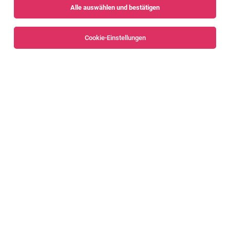
Alle auswählen und bestätigen
Alle Filter
Dornbirn
Cookie-Einstellungen
Die Stellenanzeige
Account Manager*in
in
Dornbirn
bei
EHG Stahlzentrum GmbH & CO OG ist leider nicht mehr
verfügbar oder wurde neu ausgeschrieben.
Zum Firmenprofil
TOP-JOB
Junior Bauleiter Hoch- und Gewerbebau
(m/w/d)
Bezirk Dornbirn
09.08.2026
Vollzeit