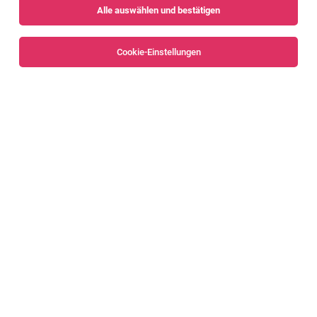
Alle auswählen und bestätigen
Sortieren
30 Jobs
Cookie-Einstellungen
Alle Filter
Dornbirn
Senior Mechanical Design Engineer (m/w/d)
Dornbirn
06.08.2026
Vollzeit
Zumtobel Group
Die Position im RampenLICHT