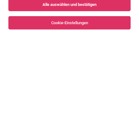
Alle auswählen und bestätigen
Sortieren
30 Jobs
Cookie-Einstellungen
Alle Filter
Dornbirn
TOP-JOB
Serviceleiter:in 100%
Dornbirn
04.08.2026
Vollzeit
Rudi Lins Gesellschaft m.b.H. & Co KG
Das bieten wir Dir: