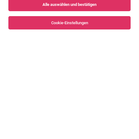
Alle auswählen und bestätigen
Sortieren
30 Jobs
Cookie-Einstellungen
Alle Filter
Dornbirn
Technischer Mitarbeiter Büro Elektro
Dornbirn
31.07.2026
Vollzeit
Elmar Graf GmbH
Deine Aufgaben