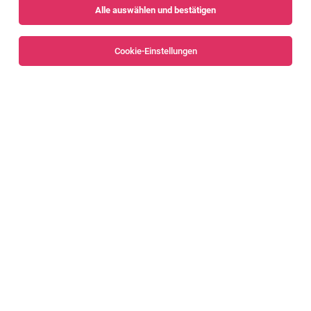
Alle auswählen und bestätigen
Cookie-Einstellungen
Digital Engineering Intern (m/w/d)
Dornbirn
05.08.2026
Teilzeit | Praktikum
Zumtobel Group
Die Position im RampenLICHT
Digital Marketing & E-Commerce Manager*in
Dornbirn
04.08.2026
Vollzeit | Teilzeit