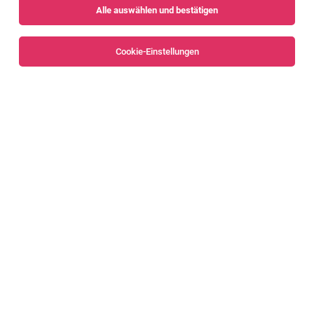
Alle auswählen und bestätigen
Sortieren
30 Jobs
Cookie-Einstellungen
Technische Planung für Photovoltaikanlagen
Satteins
06.08.2026
Teilzeit
illwerke vkw AG
Was dich erwartet
Vermessungstechniker:in