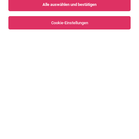
Alle auswählen und bestätigen
Sortieren
30 Jobs
Cookie-Einstellungen
Alle Filter
Bregenz
Bregenzerwald
C#.NET-Software-Entwickler:in
Handelssysteme Wasserkraft
Bregenz
05.08.2026
Vollzeit | Teilzeit
illwerke vkw AG
Was dich erwartet