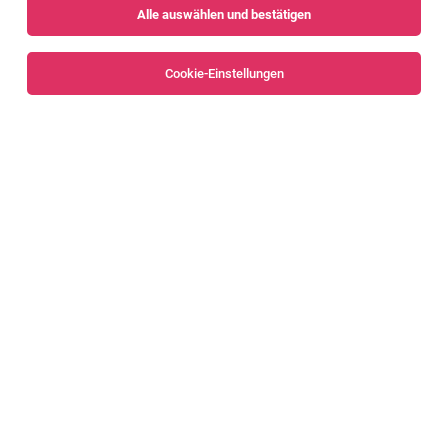
Alle auswählen und bestätigen
Sortieren
30 Jobs
Cookie-Einstellungen
Alle Filter
Bregenz
Bregenzerwald
Schülerbetreuer:in für die Mittagszeit
Lauterach
05.08.2026
Teilzeit | Geringfügig
Kinderbetreuung Vorarlberg gGmbH
Unser Angebot: Verantwortungsvolle Aufgaben mit Sinn
und Freude