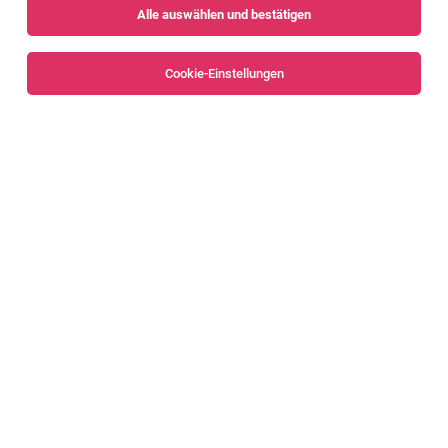
Alle auswählen und bestätigen
Sortieren
30 Jobs
Cookie-Einstellungen
Alle Filter
Bregenz
Bregenzerwald
Strategischer Einkäufer Zeichnungsteile
(m/w/d)
Höchst
03.08.2026
Vollzeit
Blum GmbH
DU