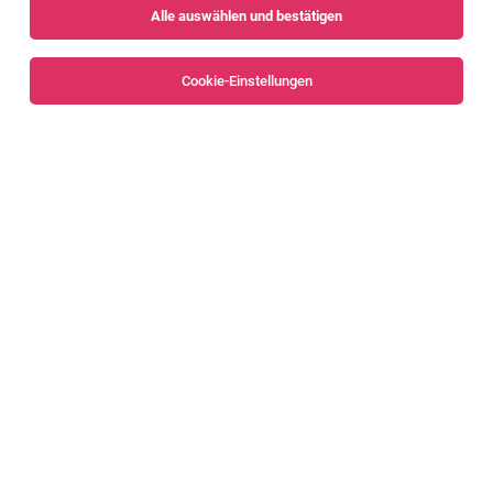
Alle auswählen und bestätigen
Sortieren
30 Jobs
Cookie-Einstellungen
Alle Filter
Bregenz
Bregenzerwald
Dipl. Gesundheits- und Krankenpflegeperson
DGKP (m/w) 40% – 100%
Oftringen, Schweiz
31.07.2026
Vollzeit | Teilzeit
Stiftung Lindenhof
Diese Tätigkeiten begeistern Dich: