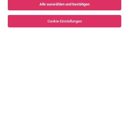
Alle auswählen und bestätigen
Alle Filter
Bregenz
Bregenzerwald
Cookie-Einstellungen
Head of Core IT Infrastructure (all gender)
Hard
08.08.2026
Vollzeit
ALPLA Werke Alwin Lehner GmbH & Co KG
Head of IT for Development & Innovation (all
Gender)
Hard
04.08.2026
Vollzeit