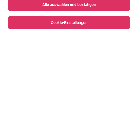
Alle auswählen und bestätigen
Sortieren
30 Jobs
Cookie-Einstellungen
Alle Filter
Bregenz
Bregenzerwald
Head of Digital Marketing & Customer
Relationship Improvement (m/w/d)
Höchst
04.08.2026
Vollzeit
Blum GmbH
DU