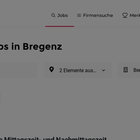
Jobs
Firmensuche
Merk
s in Bregenz
Be
2 Elemente ausgewählt
ie Mittagszeit- und Nachmittagszeit