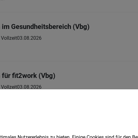
 im Gesundheitsbereich (Vbg)
Vollzeit
03.08.2026
für fit2work (Vbg)
Vollzeit
03.08.2026
in für die Mittagszeit- und Nachmittagszeit 1
Teilzeit | befristet | Geringfügig
02.08.2026
arlberg gGmbH
imales Nutzererlebnis zu bieten. Einige Cookies sind für den Be