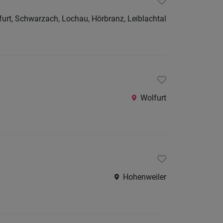
Südtirol
furt, Schwarzach, Lochau, Hörbranz, Leiblachtal
Deutschl
Liechtens
Schweiz
Internatio
Wolfurt
Berufsfeld
Anstellungsa
Als Jobfinder spe
Hohenweiler
Jobs
der
letzten