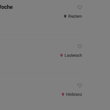
24
/Woche
Stunden
Riezlern
Lauterach
Hörbranz