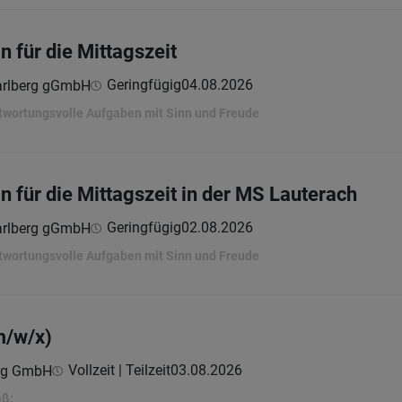
n für die Mittagszeit
Geringfügig
04.08.2026
arlberg gGmbH
twortungsvolle Aufgaben mit Sinn und Freude
n für die Mittagszeit in der MS Lauterach
Geringfügig
02.08.2026
arlberg gGmbH
twortungsvolle Aufgaben mit Sinn und Freude
m/w/x)
Vollzeit | Teilzeit
03.08.2026
erg GmbH
aß: