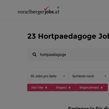
23 Hortpaedagoge Job
30 Jobs pro Seite
Sortieren nach
Alle Filter
Bregenz
Bregenzerwald
Springer:in für d