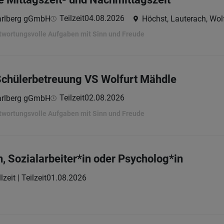
Teilzeit
04.08.2026
arlberg gGmbH
Höchst, Lauterach, Wol
twortungsvolle Aufgaben mit Sinn und Freude
Schülerbetreuung VS Wolfurt Mähdle
Teilzeit
02.08.2026
arlberg gGmbH
twortungsvolle Aufgaben mit Sinn und Freude
, Sozialarbeiter*in oder Psycholog*in
lzeit | Teilzeit
01.08.2026