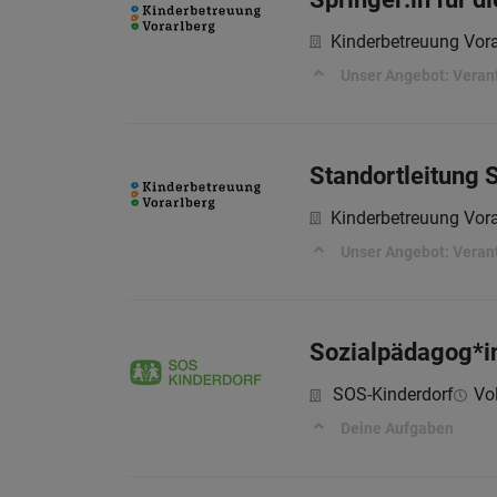
Kinderbetreuung Vor
Unser Angebot: Veran
Standortleitung 
Kinderbetreuung Vor
Unser Angebot: Veran
Sozialpädagog*in
SOS-Kinderdorf
Vol
Deine Aufgaben