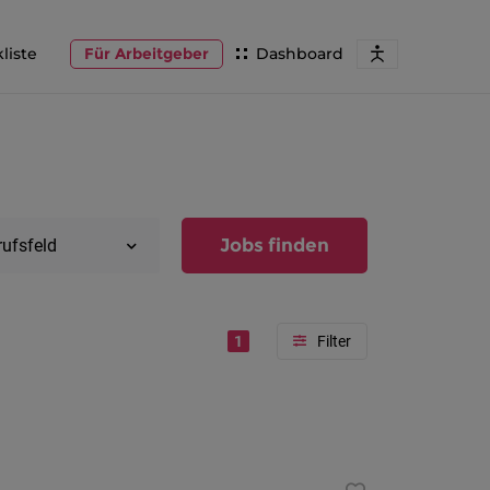
liste
Für Arbeitgeber
Dashboard
Jobs finden
rufsfeld
1
Region
Vorarlber
Österreic