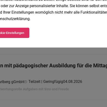
 oder zur Anzeige personalisierter Inhalte. Sie können selbst en
twortungsvolle Aufgaben mit Sinn und Freude
d Ihrer Einstellungen womöglich nicht mehr alle Funktionalitäten
nschutzerklärung
.
n für die Mittagszeit
kie-Einstellungen
Geringfügig
01.08.2026
arlberg gGmbH
twortungsvolle Aufgaben mit Sinn und Freude
in mit pädagogischer Ausbildung für die Mitt
Teilzeit | Geringfügig
04.08.2026
arlberg gGmbH
twortungsvolle Aufgaben mit Sinn und Freude