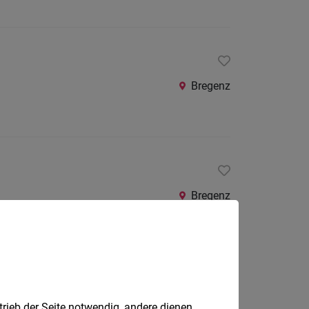
Bregenz
Bregenz
0 - 12 Std/Woche
Hörbranz
trieb der Seite notwendig, andere dienen