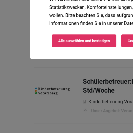
Statistikzwecken, Komforteinstellungen,
Unser Angebot: Veran
wollen. Bitte beachten Sie, dass aufgrun
Informationen finden Sie in unserer
Date
Schülerbetreuer:i
Alle auswählen und bestätigen
Coo
Kinderbetreuung Vor
Unser Angebot: Veran
Schülerbetreuer:
Std/Woche
Kinderbetreuung Vor
Unser Angebot: Veran