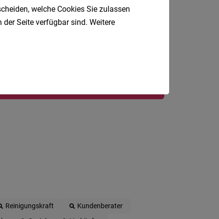
Jobfinder.
tscheiden, welche Cookies Sie zulassen
 der Seite verfügbar sind. Weitere
 E-Mail.
Reinigungskraft
Kundenberater