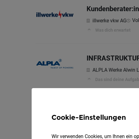
Kundenberater:in
Vol
illwerke vkw AG
Was dich erwartet
INFRASTRUKTUR
ALPLA Werke Alwin 
Das sind deine Aufga
Cookie-Einstellungen
Wir verwenden Cookies, um Ihnen ein opt