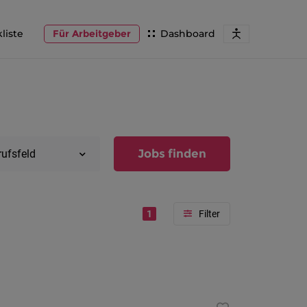
liste
Für Arbeitgeber
Dashboard
Jobs finden
rufsfeld
1
Region
Vorarlber
Österreic