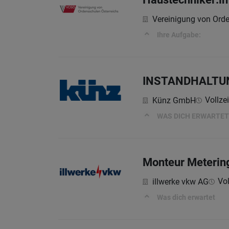
Vereinigung von Orde
Ihre Aufgabe:
INSTANDHALTUN
Vollzei
Künz GmbH
WAS DICH ERWARTET
Monteur Metering
Vol
illwerke vkw AG
Was dich erwartet