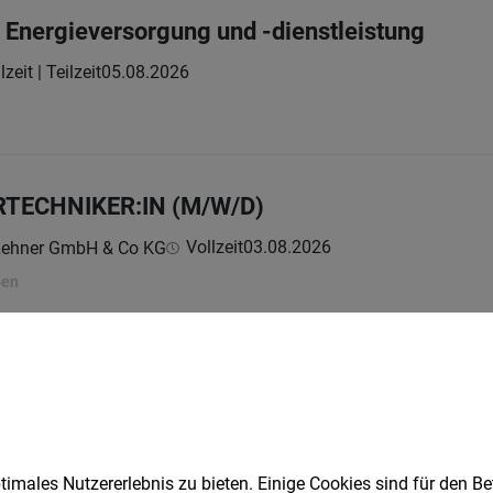
 Energieversorgung und -dienstleistung
lzeit | Teilzeit
05.08.2026
TECHNIKER:IN (M/W/D)
Vollzeit
03.08.2026
Lehner GmbH & Co KG
ben
1
imales Nutzererlebnis zu bieten. Einige Cookies sind für den Be