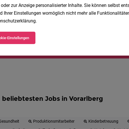
Speichere deine Suche als 
 oder zur Anzeige personalisierter Inhalte. Sie können selbst en
d Ihrer Einstellungen womöglich nicht mehr alle Funktionalitäten
Erhalte alle neuen Stellenangebote automatisch per
nschutzerklärung
.
Jetzt anlegen
kie-Einstellungen
 beliebtesten Jobs in Vorarlberg
Gesundheit
Produktionsmitarbeiter
Kinderbetreuung