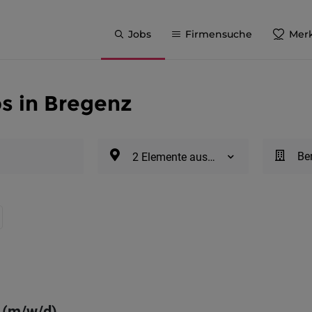
Jobs
Firmensuche
Merk
s in Bregenz
Be
2 Elemente ausgewählt
 (m/w/d)