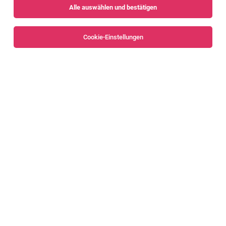
Alle auswählen und bestätigen
Sortieren
30 Jobs
Cookie-Einstellungen
Alle Filter
Bregenz
Bregenzerwald
Sozialpädagog*in, Sozialarbeiter*in oder
Psycholog*in
Hohenweiler
01.08.2026
Vollzeit | Teilzeit
SOS-Kinderdorf
Deine Aufgaben