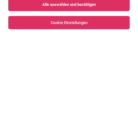
Alle auswählen und bestätigen
Sortieren
30 Jobs
Cookie-Einstellungen
Alle Filter
Bregenz
Bregenzerwald
Filialleitung (w/m/d) 38,5 Std./Woche
Bregenz
02.08.2026
Vollzeit
Lidl
Deine Aufgaben