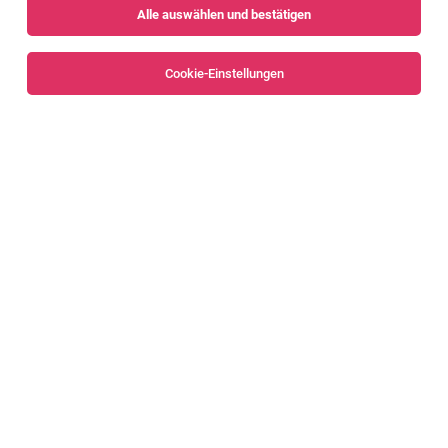
Alle auswählen und bestätigen
Sortieren
30 Jobs
Cookie-Einstellungen
Alle Filter
Bregenz
Bregenzerwald
Mitarbeiter Einkauf 80-100% (m/w/d)
Langenegg
01.08.2026
Vollzeit | Teilzeit
Hoeckle Austria GmbH
Deine Aufgaben