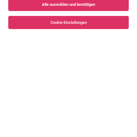
Alle auswählen und bestätigen
Sortieren
30 Jobs
Cookie-Einstellungen
Alle Filter
Bludenz
Automobil Mechatroniker /
Fahrzeugelektriker (m/w)
Liechtenstein
04.08.2026
Vollzeit
Job 4 You AG
Stellenbeschreibung