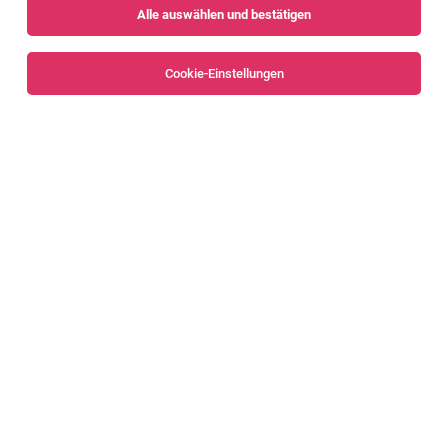
Alle auswählen und bestätigen
Sortieren
30 Jobs
Cookie-Einstellungen
Alle Filter
Bludenz
Business Process Manager Kundendienst
(m/w/d) [82029]
Nenzing
31.07.2026
Vollzeit
Liebherr-Werk Nenzing GmbH
Das sind deine Aufgaben
IT-Administrator (m/w/d) [82618]