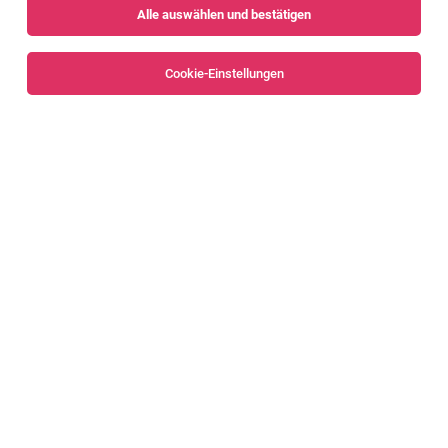
Alle auswählen und bestätigen
Sortieren
30 Jobs
Cookie-Einstellungen
Alle Filter
Bludenz
Elektrotechniker:in mit Schwerpunkt
Infrastruktur
Vandans
08.08.2026
Vollzeit | Teilzeit
illwerke vkw AG
In unserem Team Technische Instandhaltung
Elektrotechnik suchen wir ab sofort in Vandans eine:n