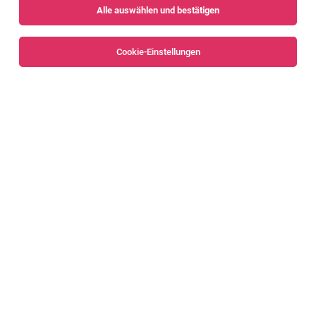
Alle auswählen und bestätigen
Cookie-Einstellungen
IT Project Manager:in
Mäder
04.08.2026
Vollzeit
Huber Holding AG
HUBER Holding · IT Services · Mäder · Hybrid
1