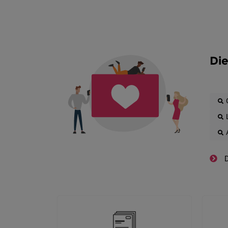
Die
D