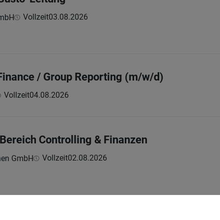
Vollzeit
03.08.2026
GmbH
inance / Group Reporting (m/w/d)
Vollzeit
04.08.2026
 Bereich Controlling & Finanzen
Vollzeit
02.08.2026
hnen GmbH
Zoll-IT-Lösungen (m/w/d)*