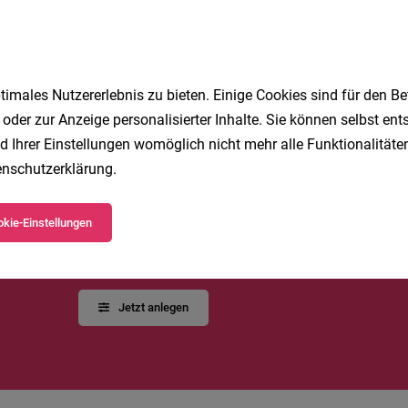
Vollzeit
27.07.2026
lschaft m.b.H.
1
imales Nutzererlebnis zu bieten. Einige Cookies sind für den Be
 oder zur Anzeige personalisierter Inhalte. Sie können selbst en
d Ihrer Einstellungen womöglich nicht mehr alle Funktionalitäten
nschutzerklärung
.
Speichere deine Suche als 
kie-Einstellungen
Erhalte alle neuen Stellenangebote automatisch per
Jetzt anlegen