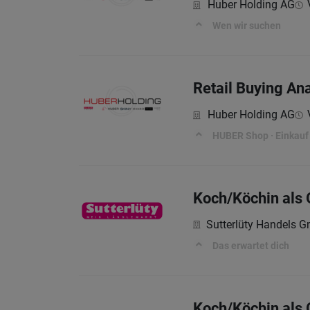
Huber Holding AG
Wen wir suchen
Retail Buying Ana
Huber Holding AG
HUBER Shop · Einkauf 
Koch/Köchin als 
Sutterlüty Handels 
Das erwartet dich
Koch/Köchin als 