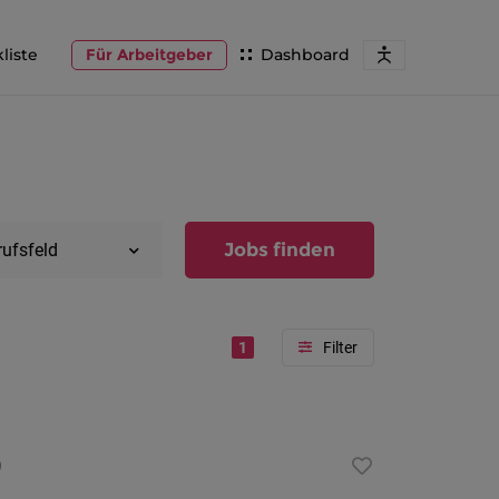
liste
Für Arbeitgeber
Dashboard
Jobs finden
rufsfeld
1
Region
Vorarlber
)
Österreic