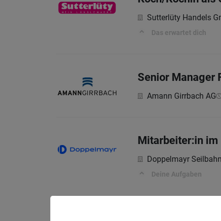
Sutterlüty Handels 
Das erwartet dich
Senior Manager F
Amann Girrbach AG
Mitarbeiter:in im
Doppelmayr Seilba
Deine Aufgaben
Service Owner - 