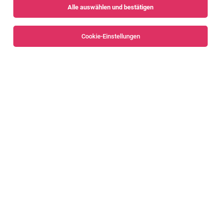
Alle auswählen und bestätigen
Sortieren
30 Jobs
Cookie-Einstellungen
Bilanzanalyst:in ab 50%
Bregenz
09.08.2026
Vollzeit | Teilzeit
Raiffeisen Vorarlberg
Ihre Hauptaufgaben
Finanzbuchhalter*in international