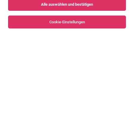
Alle auswählen und bestätigen
Sortieren
30 Jobs
Cookie-Einstellungen
SPS Programmierer:in
Bludenz
29.07.2026
Vollzeit
Bertsch Foodtec GmbH
Bludenz
Teamleiter SPS-Applikation (w/m/d)