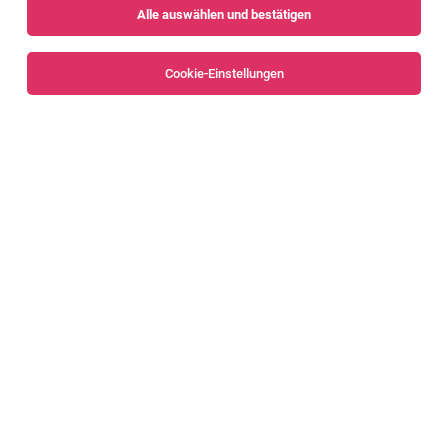
Alle auswählen und bestätigen
Sortieren
30 Jobs
Cookie-Einstellungen
SAP Inhouse Consultant (m/w) für S/4
Rollout-Projekte
Wolfurt
03.08.2026
Vollzeit
Haberkorn GmbH
Was dich erwartet
SAP FI Application Manager (m/w/d)*