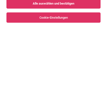
Alle auswählen und bestätigen
Sortieren
30 Jobs
Cookie-Einstellungen
Product Manager Huber (m/w/d)
Mäder
06.08.2026
Vollzeit
Huber Holding AG
Mäder
Global Product Manager (m/f/x)