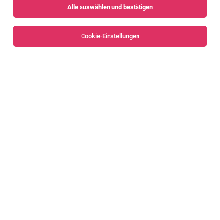
Alle auswählen und bestätigen
Sortieren
30 Jobs
Cookie-Einstellungen
Personalverrechner (m/w/d)
Bregenz
06.08.2026
Vollzeit | Teilzeit
AH Personal-Architektur GmbH & Co. KG
Dein Aufgabengebiet:
Personalverrechner (m/w/d)