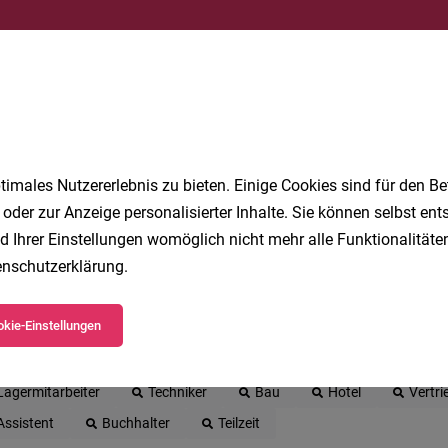
Jetzt anlegen
imales Nutzererlebnis zu bieten. Einige Cookies sind für den Be
 oder zur Anzeige personalisierter Inhalte. Sie können selbst en
d Ihrer Einstellungen womöglich nicht mehr alle Funktionalitäten
nschutzerklärung
.
 beliebtesten Jobs in Vorarlberg
kie-Einstellungen
Gesundheit
Produktionsmitarbeiter
Kinderbetreuung
Lagermitarbeiter
Techniker
Bau
Hotel
Vertri
Assistent
Buchhalter
Teilzeit