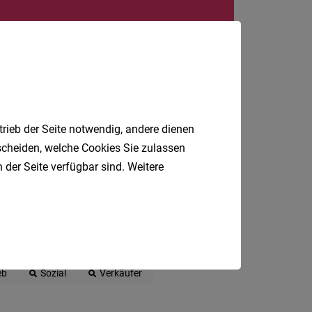
24
Stunden
trieb der Seite notwendig, andere dienen
tscheiden, welche Cookies Sie zulassen
 der Seite verfügbar sind. Weitere
Reinigungskraft
Kundenberater
eb
Sozial
Verkäufer