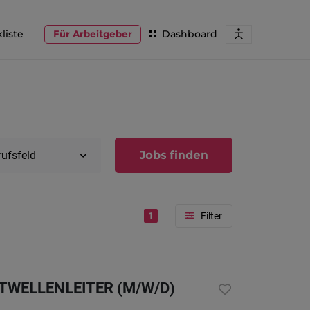
liste
Für Arbeitgeber
Dashboard
Jobs finden
rufsfeld
1
Region
Vorarlber
WELLENLEITER (M/W/D)
Österreic