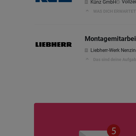
Vollzei
Künz GmbH
WAS DICH ERWARTET
Montagemitarbei
Liebherr-Werk Nenz
Das sind deine Aufga