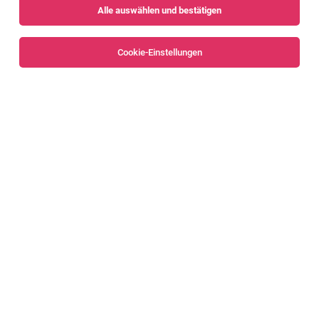
Alle auswählen und bestätigen
Sortieren
30 Jobs
Cookie-Einstellungen
Personalverrechner (m/w/d)
Bregenz
29.07.2026
Vollzeit | Teilzeit
AH Personal-Architektur GmbH & Co. KG
Dein Aufgabengebiet:
Personalverrechner (m/w/d)