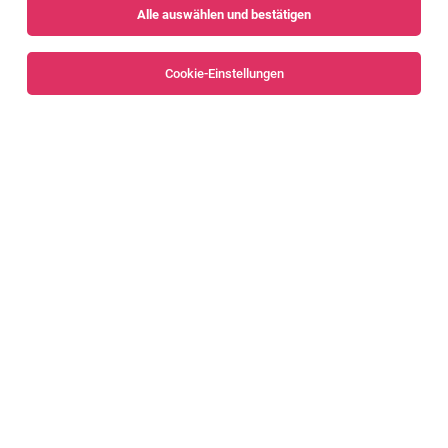
Alle auswählen und bestätigen
Sortieren
30 Jobs
Cookie-Einstellungen
Personalverrechner (m/w/d)
Bregenz
29.07.2026
Vollzeit | Teilzeit
AH Personal-Architektur GmbH & Co. KG
Dein Aufgabengebiet:
Personalverrechner (m/w/d)