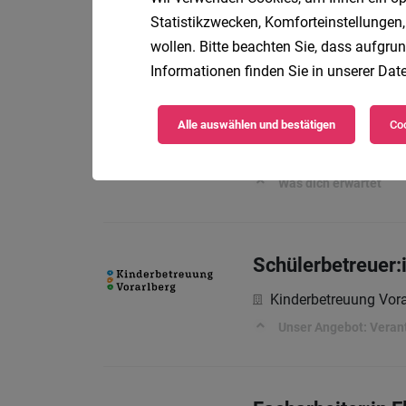
Vol
illwerke vkw AG
Statistikzwecken, Komforteinstellungen,
Was dich erwartet
wollen. Bitte beachten Sie, dass aufgrun
Informationen finden Sie in unserer
Date
Werkstudent:in 
Alle auswählen und bestätigen
Coo
Tei
illwerke vkw AG
Was dich erwartet
Schülerbetreuer:i
Kinderbetreuung Vor
Unser Angebot: Veran