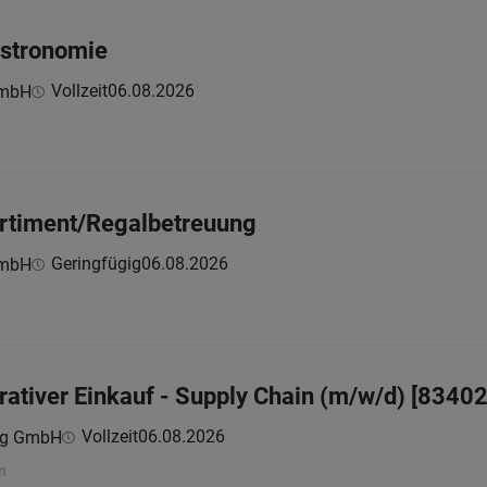
astronomie
Vollzeit
06.08.2026
GmbH
ortiment/Regalbetreuung
Geringfügig
06.08.2026
GmbH
ativer Einkauf - Supply Chain (m/w/d) [83402
Vollzeit
06.08.2026
ing GmbH
n