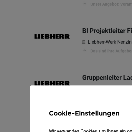
Unser Angebot: Veran
BI Projektleiter 
Liebherr-Werk Nenz
Das sind Ihre Aufgabe
Gruppenleiter La
Liebherr-Werk Nenz
Das sind deine Aufga
Cookie-Einstellungen
Heizwart:in Bio
Wir verwenden Cookies, um Ihnen ein opt