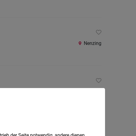
Nenzing
Nenzing
trieb der Seite notwendig, andere dienen