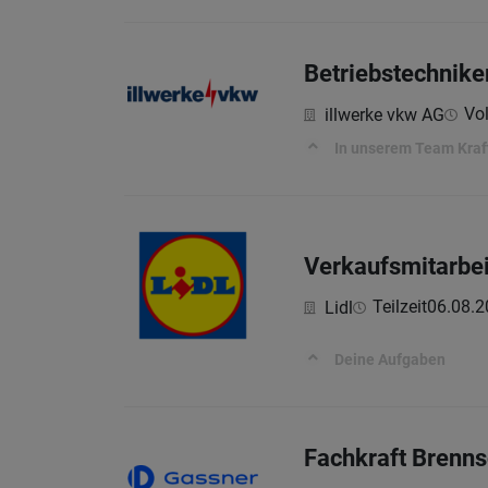
Betriebstechniker
Vol
illwerke vkw AG
In unserem Team Kraft
Verkaufsmitarbei
Teilzeit
06.08.2
Lidl
Deine Aufgaben
Fachkraft Brenn