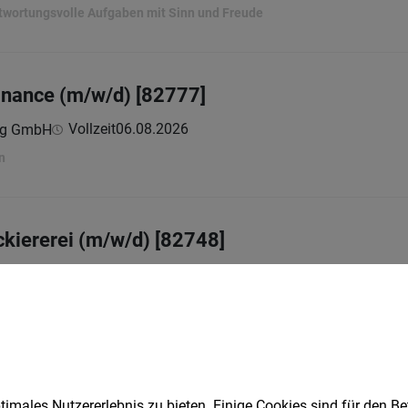
twortungsvolle Aufgaben mit Sinn und Freude
Finance (m/w/d) [82777]
Vollzeit
06.08.2026
ing GmbH
n
ckiererei (m/w/d) [82748]
Vollzeit
06.08.2026
ing GmbH
ben
masse Heizwerk Lech
imales Nutzererlebnis zu bieten. Einige Cookies sind für den Be