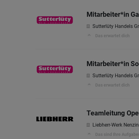
Mitarbeiter*in G
Sutterlüty Handels 
Das erwartet dich
Mitarbeiter*in S
Sutterlüty Handels 
Das erwartet dich
Teamleitung Oper
Liebherr-Werk Nenz
Das sind Ihre Aufgabe