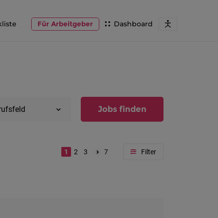
liste
Für Arbeitgeber
Dashboard
Jobs finden
rufsfeld
1
2
3
7
Region
Vorarlber
Österreic