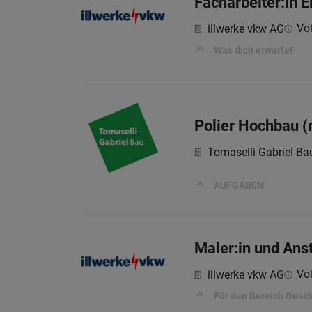
Facharbeiter:in E
Vol
illwerke vkw AG
Was dich erwartet
Polier Hochbau 
Tomaselli Gabriel 
AUFGABEN
Maler:in und Anst
Vol
illwerke vkw AG
Für den Bereich Gesch