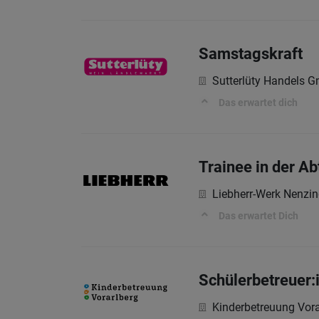
Samstagskraft
Sutterlüty Handels 
Das erwartet dich
Trainee in der A
Liebherr-Werk Nenz
Das erwartet Dich
Schülerbetreuer:i
Kinderbetreuung Vor