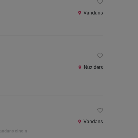
Vandans
Nüziders
Vandans
Vandans eine:n