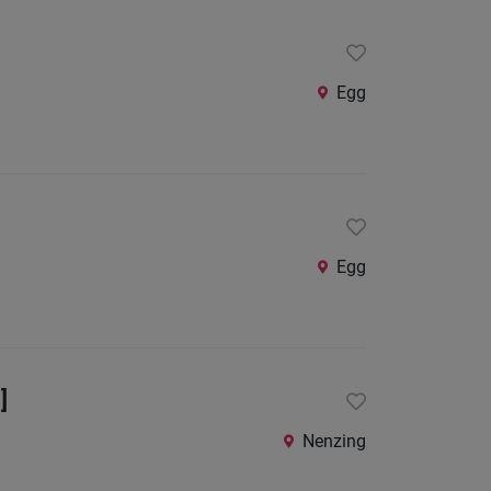
24
Stunden
Egg
Egg
]
Nenzing