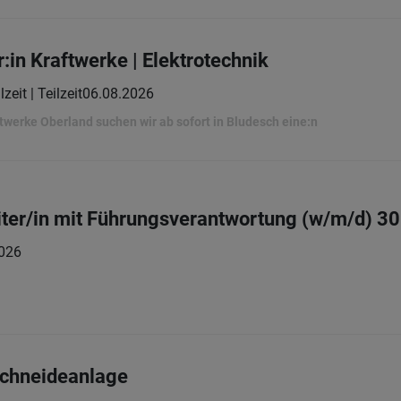
:in Kraftwerke | Elektrotechnik
lzeit | Teilzeit
06.08.2026
werke Oberland suchen wir ab sofort in Bludesch eine:n
ter/in mit Führungsverantwortung (w/m/d) 3
026
schneideanlage