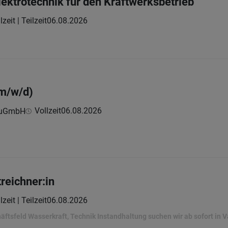
lektrotechnik für den Kraftwerksbetrieb
lzeit | Teilzeit
06.08.2026
(m/w/d)
Vollzeit
06.08.2026
BauGmbH
reichner:in
lzeit | Teilzeit
06.08.2026
äftsfeld Wasserkraft, Technik Instandhaltung suchen wir ab sofort in 