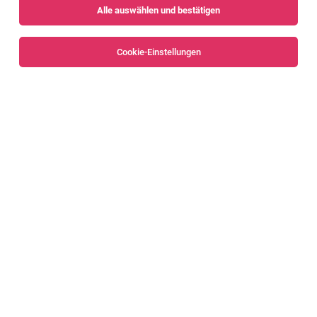
Alle auswählen und bestätigen
Sortieren
30 Jobs
Cookie-Einstellungen
Gruppenleiter Lackiererei (m/w/d) [82748]
Nenzing
06.08.2026
Vollzeit
Liebherr-Werk Nenzing GmbH
Das sind deine Aufgaben
LKW-Fahrer Baustellenverkehr (m/w/d)