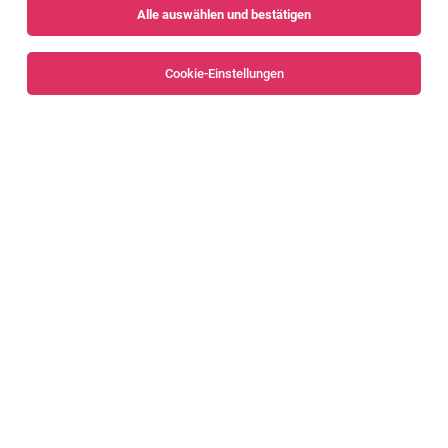
Alle auswählen und bestätigen
Sortieren
30 Jobs
Cookie-Einstellungen
Baumaschinenmechaniker (d/m/w)
Montlingen
29.07.2026
Vollzeit
Huppenkothen GmbH
Deine Aufgaben:
Mitarbeiter Front Office und Administration
(d/m/w)