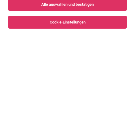
Alle auswählen und bestätigen
Sortieren
30 Jobs
Cookie-Einstellungen
Zimmerer (m/w/d)
Vorarlberg
05.08.2026
Vollzeit
empleo Personalagentur
Das sind deine Aufgaben
1