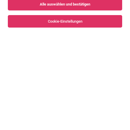
Alle auswählen und bestätigen
Sortieren
30 Jobs
Cookie-Einstellungen
Alle Filter
Feldkirch
Springer:in für die Mittagszeit- und
Nachmittagszeit
Rankweil, Weiler, Klaus, Sulz, Batschuns,
04.08.2026
Zwischenwasser/Muntlix, Göfis
Teilzeit
Kinderbetreuung Vorarlberg gGmbH
Unser Angebot: Verantwortungsvolle Aufgaben mit Sinn
und Freude