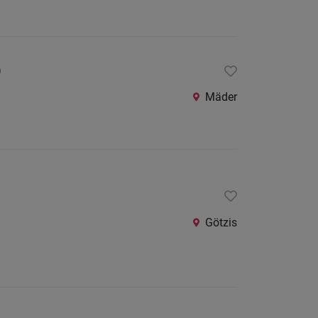
24
Stunden
)
Mäder
Götzis