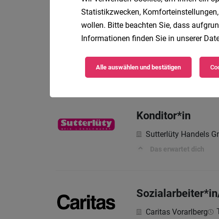
Statistikzwecken, Komforteinstellungen,
wollen. Bitte beachten Sie, dass aufgrun
Koch (m/w/d), 4
Informationen finden Sie in unserer
Date
INTERSPAR GmbH
Alle auswählen und bestätigen
Coo
Allgemeines
Konditor*in
Sutterlüty Handels 
Das erwartet dich
Sozialarbeiter*i
Caritas Vorarlberg