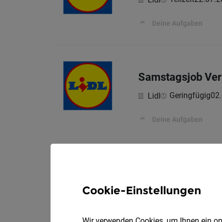
Deine Aufgaben
Samstagsjob Ver
Geringfügig
02
Lidl
Deine Aufgaben
Allrounder chem
Vollz
Job 4 You AG
Cookie-Einstellungen
Stellenbeschreibung
Wir verwenden Cookies, um Ihnen ein opt