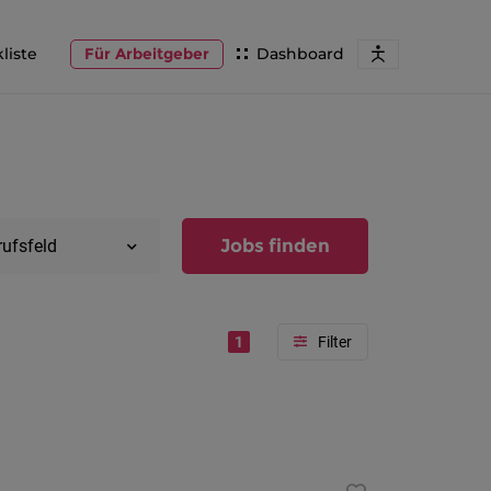
liste
Für Arbeitgeber
Dashboard
Jobs finden
rufsfeld
1
Region
Vorarlber
Österreic