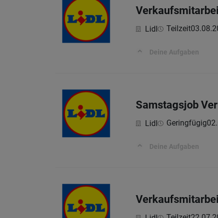
Verkaufsmitarbei
Teilzeit
03.08.2
Lidl
Deine Aufgaben
Samstagsjob Ver
Geringfügig
02
Lidl
Deine Aufgaben
Verkaufsmitarbei
Teilzeit
22.07.2
Lidl