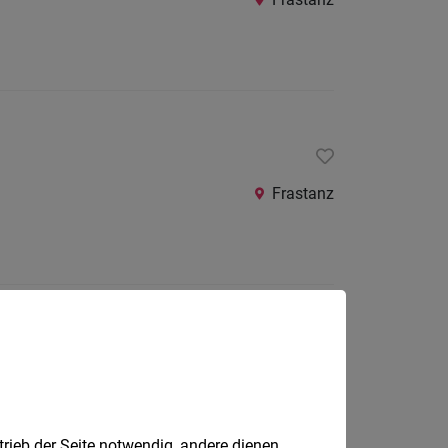
Frastanz
Buchs SG
trieb der Seite notwendig, andere dienen