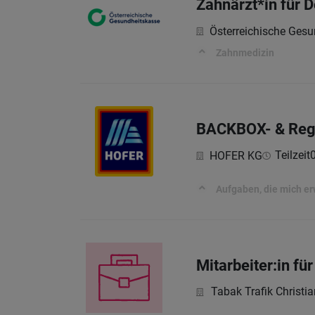
Zahnärzt*in für D
Österreichische Ges
Zahnmedizin
BACKBOX- & Rega
Teilzeit
HOFER KG
Aufgaben, die mich e
Mitarbeiter:in fü
Tabak Trafik Christi