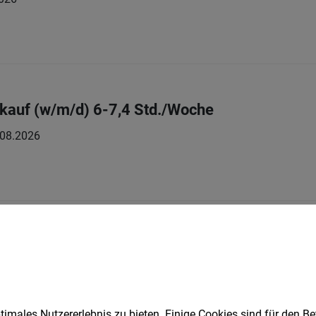
kauf (w/m/d) 6-7,4 Std./Woche
.08.2026
ische und Pharmaindustrie (m/w)
eit | Leasing, Zeitarbeit
05.08.2026
imales Nutzererlebnis zu bieten. Einige Cookies sind für den Be