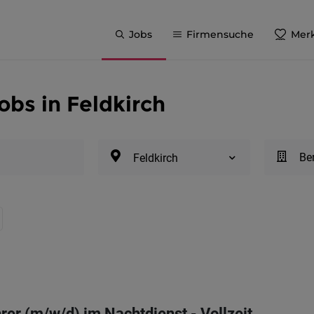
Jobs
Firmensuche
Merk
bs in Feldkirch
Be
Feldkirch
rer (m/w/d) im Nachtdienst - Vollzeit