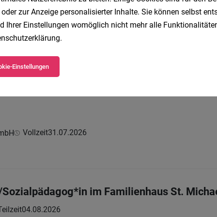
 oder zur Anzeige personalisierter Inhalte. Sie können selbst en
d Ihrer Einstellungen womöglich nicht mehr alle Funktionalitäten
0 Std./Woche
nschutzerklärung
.
Vollzeit
29.07.2026
kie-Einstellungen
Vollzeit
31.07.2026
GmbH
n/Sozialpädagog*in im Familienhaus St. Micha
Teilzeit
04.08.2026