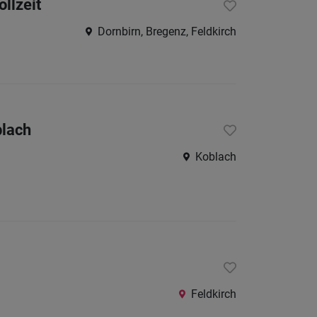
ollzeit
Dornbirn, Bregenz, Feldkirch
blach
Koblach
Feldkirch